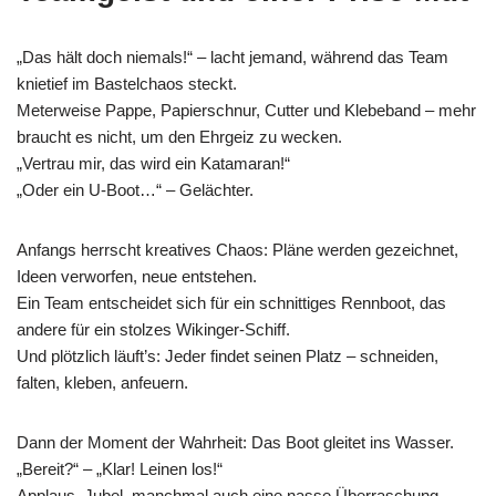
„Das hält doch niemals!“ – lacht jemand, während das Team
knietief im Bastelchaos steckt.
Meterweise Pappe, Papierschnur, Cutter und Klebeband – mehr
braucht es nicht, um den Ehrgeiz zu wecken.
„Vertrau mir, das wird ein Katamaran!“
„Oder ein U-Boot…“ – Gelächter.
Anfangs herrscht kreatives Chaos: Pläne werden gezeichnet,
Ideen verworfen, neue entstehen.
Ein Team entscheidet sich für ein schnittiges Rennboot, das
andere für ein stolzes Wikinger-Schiff.
Und plötzlich läuft’s: Jeder findet seinen Platz – schneiden,
falten, kleben, anfeuern.
Dann der Moment der Wahrheit: Das Boot gleitet ins Wasser.
„Bereit?“ – „Klar! Leinen los!“
Applaus, Jubel, manchmal auch eine nasse Überraschung.