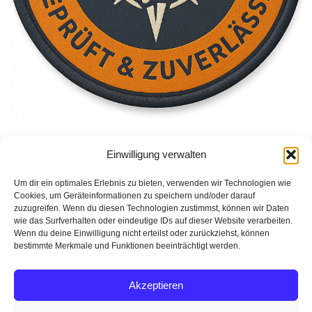
Einwilligung verwalten
Teamevents in Ihrer Region
Um dir ein optimales Erlebnis zu bieten, verwenden wir Technologien wie
Cookies, um Geräteinformationen zu speichern und/oder darauf
zuzugreifen. Wenn du diesen Technologien zustimmst, können wir Daten
Die Pappboot-Regatta eignet sich vor allem für größere
wie das Surfverhalten oder eindeutige IDs auf dieser Website verarbeiten.
Firmengruppen und passende Veranstaltungsflächen.
Wenn du deine Einwilligung nicht erteilst oder zurückziehst, können
bestimmte Merkmale und Funktionen beeinträchtigt werden.
Besonders interessant sind:
Akzeptieren
Freiburg und Bad Krozingen
Mannheim und Rhein-Neckar